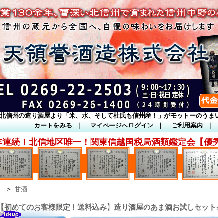
北信州の造り酒屋より「米、水、そして杜氏も信州産！」がモットーのうま
カートをみる
｜
マイページへログイン
｜
ご利用案内
｜
年連続！北信地区唯一！関東信越国税局酒類鑑定会【優
E
>
甘酒
【初めてのお客様限定！送料込み】造り酒屋のあま酒お試しセット