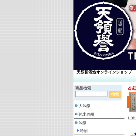
天領誉酒造オンラインショップ 
４
商品検索
大吟醸
純米吟醸
HOM
吟醸
吟醸