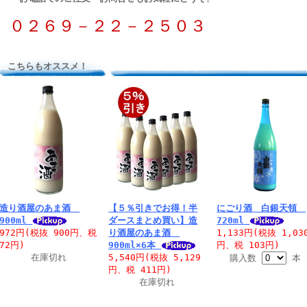
０２６９－２２－２５０３
こちらもオススメ！
造り酒屋のあま酒
【５％引きでお得！半
にごり酒 白銀天領
900ml
ダースまとめ買い】造
720ml
972円(税抜 900円、税
り酒屋のあま酒
1,133円(税抜 1,03
72円)
900ml×6本
円、税 103円)
在庫切れ
5,540円(税抜 5,129
購入数
本
円、税 411円)
在庫切れ