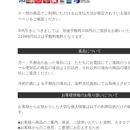
※一部の商品でご利用いただけるお支払方法が限定されている場
ページをご確認ください。
※代引きにつきましては、別途手数料330円のご負担をお願いい
22000円以上は手数料無料となります。
返品について
万一、不都合のあった場合には、ただちにお電話にてご連絡のう
ール便対応の商品の場合は２日以内、それ以外の場合の商品の場
社にご返送ください。
当初の責による不都合の場合は、送料当社負担にてお取換えさせ
お客様情報のお取り扱いについて
お客様からお預かりした大切な個人情報は以下の利用目的だけの
す。
●お客様へ商品のご案内、発送、ご請求いただいた資料、カタロ
●お客様からのご意見、ご要望にお応えするため