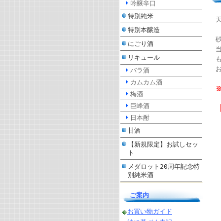
吟醸辛口
特別純米
特別本醸造
にごり酒
リキュール
バラ酒
カムカム酒
梅酒
巨峰酒
日本酎
甘酒
【新規限定】お試しセッ
ト
メダロット20周年記念特
別純米酒
ご案内
お買い物ガイド