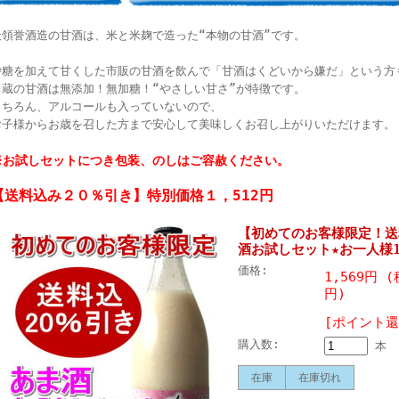
天領誉酒造の甘酒は、米と米麹で造った“本物の甘酒”です。
砂糖を加えて甘くした市販の甘酒を飲んで「甘酒はくどいから嫌だ」という方
当蔵の甘酒は無添加！無加糖！“やさしい甘さ”が特徴です。
もちろん、アルコールも入っていないので、
お子様からお歳を召した方まで安心して美味しくお召し上がりいただけます。
※お試しセットにつき包装、のしはご容赦ください。
【送料込み２０％引き】特別価格１，512円
【初めてのお客様限定！送
酒お試しセット★お一人様
価格:
1,569円 
円)
[ポイント還
購入数:
本
在庫
在庫切れ