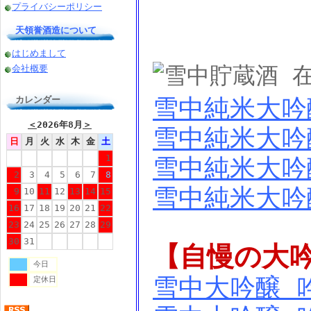
プライバシーポリシー
天領誉酒造について
はじめまして
会社概要
雪中純米大吟醸
カレンダー
＜
2026年8月
＞
雪中純米大吟醸
日
月
火
水
木
金
土
1
雪中純米大吟醸
2
3
4
5
6
7
8
雪中純米大吟醸
9
10
11
12
13
14
15
16
17
18
19
20
21
22
23
24
25
26
27
28
29
30
31
【自慢の大
今日
雪中大吟醸 吟
定休日