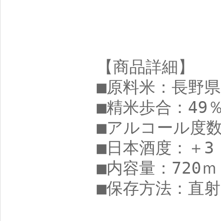
【商品詳細】
■原料米：長野
■精米歩合：49
■アルコール度数
■日本酒度：＋3
■内容量：720ｍ
■保存方法：直