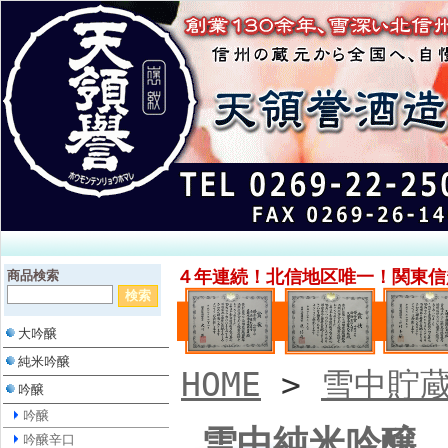
４年連続！北信地区唯一！関東信
商品検索
大吟醸
純米吟醸
HOME
>
雪中貯
吟醸
吟醸
雪中純米吟醸 
吟醸辛口