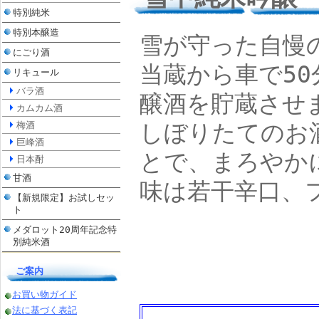
特別純米
特別本醸造
雪が守った自慢
にごり酒
当蔵から車で5
リキュール
バラ酒
醸酒を貯蔵させ
カムカム酒
梅酒
しぼりたてのお
巨峰酒
とで、まろやか
日本酎
甘酒
味は若干辛口、
【新規限定】お試しセッ
ト
メダロット20周年記念特
別純米酒
ご案内
お買い物ガイド
法に基づく表記