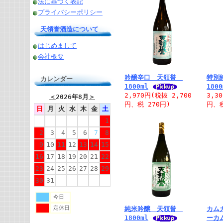
法に基づく表記
プライバシーポリシー
天領誉酒造について
はじめまして
会社概要
吟醸辛口 天領誉
特別
カレンダー
1800ml
1800
2,970円(税抜 2,700
3,3
＜
2026年8月
＞
円、税 270円)
円、税
日
月
火
水
木
金
土
1
2
3
4
5
6
7
8
9
10
11
12
13
14
15
16
17
18
19
20
21
22
23
24
25
26
27
28
29
30
31
今日
定休日
純米吟醸 天領誉
カム
1800ml
ーカ