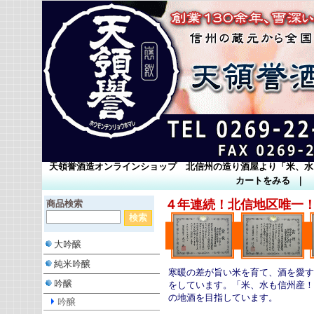
天領誉酒造オンラインショップ 北信州の造り酒屋より「米、水
カートをみる
｜
４年連続！北信地区唯一
商品検索
大吟醸
純米吟醸
寒暖の差が旨い米を育て、酒を愛す
吟醸
をしています。「米、水も信州産！
の地酒を目指しています。
吟醸