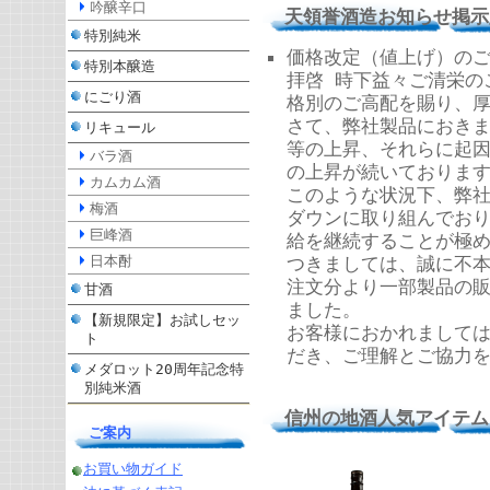
吟醸辛口
天領誉酒造お知らせ掲示
特別純米
価格改定（値上げ）の
特別本醸造
拝啓 時下益々ご清栄の
にごり酒
格別のご高配を賜り、
さて、弊社製品におき
リキュール
等の上昇、それらに起
バラ酒
の上昇が続いておりま
カムカム酒
このような状況下、弊
梅酒
ダウンに取り組んでお
巨峰酒
給を継続することが極
日本酎
つきましては、誠に不本
注文分より一部製品の
甘酒
ました。
【新規限定】お試しセッ
お客様におかれまして
ト
だき、ご理解とご協力
メダロット20周年記念特
別純米酒
信州の地酒人気アイテム
ご案内
お買い物ガイド